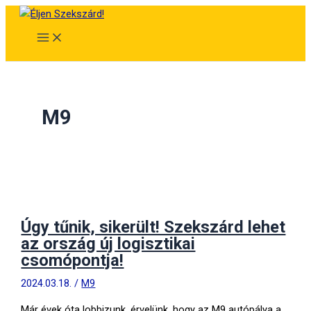
Skip
to
content
M9
Úgy tűnik, sikerült! Szekszárd lehet
az ország új logisztikai
csomópontja!
2024.03.18.
/
M9
Már évek óta lobbizunk, érvelünk, hogy az M9 autópálya a