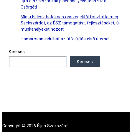
Újra a szekszárdiak pihenőhelyévé tesszük a
Csörgét!
Míg a Fidesz hatalmas összegektől fosztotta meg
Szekszárdot, az ÉSZ támogatást, fejlesztéseket, új
munkahelyeket hozott!
Hamarosan indulhat az útfelújítás első üteme!
Keresés
Keresés
Copyright © 2026 Éljen Szekszárd!