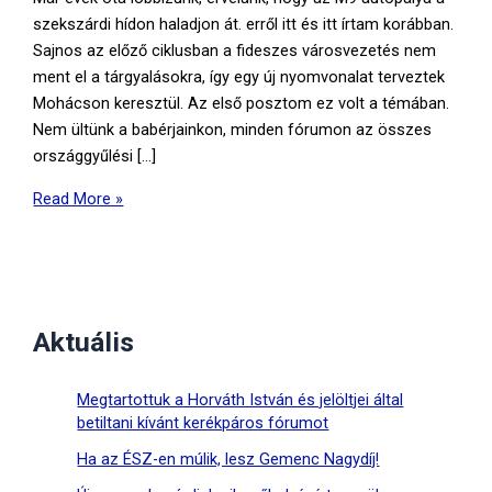
szekszárdi hídon haladjon át. erről itt és itt írtam korábban.
Sajnos az előző ciklusban a fideszes városvezetés nem
ment el a tárgyalásokra, így egy új nyomvonalat terveztek
Mohácson keresztül. Az első posztom ez volt a témában.
Nem ültünk a babérjainkon, minden fórumon az összes
országgyűlési […]
Úgy
Read More »
tűnik,
sikerült!
Szekszárd
lehet
az
Aktuális
ország
új
Megtartottuk a Horváth István és jelöltjei által
logisztikai
betiltani kívánt kerékpáros fórumot
csomópontja!
Ha az ÉSZ-en múlik, lesz Gemenc Nagydíj!