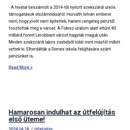
A hivatal beszámolt a 2014-től nyitott szekszárdi uniós
támogatások elszámolásáról. Horváth István emberei
nem, hogy jövőt nem építettek, hanem rengeteg pénztől
fosztották meg a várost. A Fidesz-uralom alatt eltűnt 40
milliárd forint! Lerobbant várost hagytak maguk után.
Minden szekszárdi lakos zsebéből több mint másfél milliót
vettek ki. Elherdálták a Dienes iskola felújítására szánt
pénzünket is,
Míg
Read More »
a
Fidesz
hatalmas
összegektől
fosztotta
meg
Hamarosan indulhat az útfelújítás
Szekszárdot,
első üteme!
az
2024.04.18.
/
útfelújítás
ÉSZ