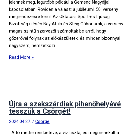
jelennek meg, legutóbb például a Gemenc Nagydjjal
kapcsolatban. Röviden a válasz: a jubileumi, 50. verseny
megrendezésre kerül! Az Oktatási, Sport-és Ifjúsági
Bizottság ülésén Bay Attila és Steig Gábor urak, a verseny
magas szintű szervezői számoltak be arról, hogy
gőzerővel folynak az előkészületek, és minden bizonnyal
nagyszerű, nemzetközi
Ha
Read More »
az
ÉSZ-
en
múlik,
lesz
Gemenc
Újra a szekszárdiak pihenőhelyévé
Nagydíj!
tesszük a Csörgét!
2024.04.27.
/
Csörge
A tó medre rendbetéve, a víz tiszta, és megmenekült a