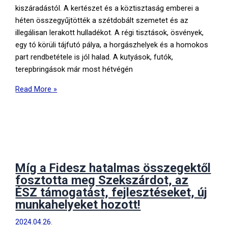
kiszáradástól. A kertészet és a köztisztaság emberei a
héten összegyűjtötték a szétdobált szemetet és az
illegálisan lerakott hulladékot. A régi tisztások, ösvények,
egy tó körüli tájfutó pálya, a horgászhelyek és a homokos
part rendbetétele is jól halad. A kutyások, futók,
terepbringások már most hétvégén
Újra
Read More »
a
szekszárdiak
pihenőhelyévé
tesszük
a
Csörgét!
Míg a Fidesz hatalmas összegektől
fosztotta meg Szekszárdot, az
ÉSZ támogatást, fejlesztéseket, új
munkahelyeket hozott!
2024.04.26.