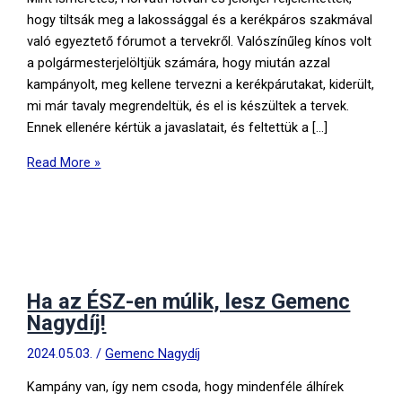
hogy tiltsák meg a lakossággal és a kerékpáros szakmával
való egyeztető fórumot a tervekről. Valószínűleg kínos volt
a polgármesterjelöltjük számára, hogy miután azzal
kampányolt, meg kellene tervezni a kerékpárutakat, kiderült,
mi már tavaly megrendeltük, és el is készültek a tervek.
Ennek ellenére kértük a javaslatait, és feltettük a […]
Megtartottuk
Read More »
a
Horváth
István
és
jelöltjei
által
Ha az ÉSZ-en múlik, lesz Gemenc
betiltani
Nagydíj!
kívánt
2024.05.03.
/
Gemenc Nagydíj
kerékpáros
fórumot
Kampány van, így nem csoda, hogy mindenféle álhírek