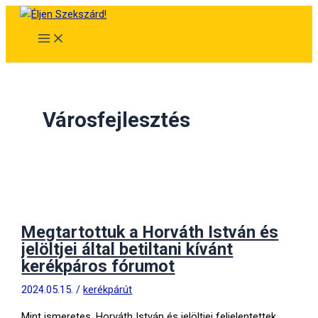
Skip
to
content
Városfejlesztés
Megtartottuk a Horváth István és
jelöltjei által betiltani kívánt
kerékpáros fórumot
2024.05.15.
/
kerékpárút
Mint ismeretes, Horváth István és jelöltjei feljelentettek,