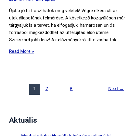
támogatást,
Újabb jó hírt oszthatok meg veletek! Végre elkészült az
fejlesztéseket,
utak állapotának felmérése. A következő közgyűlésen már
új
tárgyaljuk is a tervet, ha elfogadjuk, hamarosan uniós
munkahelyeket
forrásból megkezdődhet az útfelújítás első üteme.
hozott!
Szekszárd jobb lesz! Az előzményekről itt olvashattok.
Hamarosan
Read More »
indulhat
az
útfelújítás
első
üteme!
1
2
…
8
Next
→
Aktuális
Megtartottuk a Horváth István és jelöltjei által